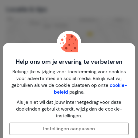
Locatie & tips
Toon kaart
Help ons om je ervaring te verbeteren
Belangrijke wijziging voor toestemming voor cookies
voor advertenties en social media. Bekijk wat wij
gebruiken als we de cookie plaatsen op onze
cookie-
beleid
pagina.
Plattegrond
Als je niet wil dat jouw internetgedrag voor deze
doeleinden gebruikt wordt, wijzig dan de cookie-
instellingen.
Instellingen aanpassen