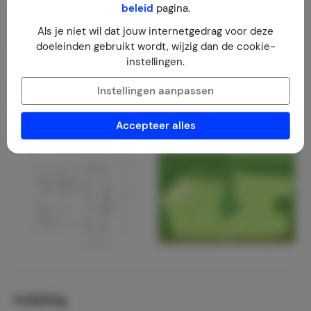
beleid
pagina.
Toon kaart
Als je niet wil dat jouw internetgedrag voor deze
doeleinden gebruikt wordt, wijzig dan de cookie-
instellingen.
Instellingen aanpassen
Accepteer alles
Plattegrond
Indeling