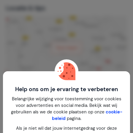
Locatie & tips
Toon kaart
Help ons om je ervaring te verbeteren
Tips van de verhuurder
Belangrijke wijziging voor toestemming voor cookies
voor advertenties en social media. Bekijk wat wij
gebruiken als we de cookie plaatsen op onze
cookie-
beleid
pagina.
Nationaal Park Sallandse Heuvelrug is uniek. Hier vind je
één van de grootste aaneengesloten droge
Als je niet wil dat jouw internetgedrag voor deze
heidegebieden van Europa. De stuwwal doet door haar