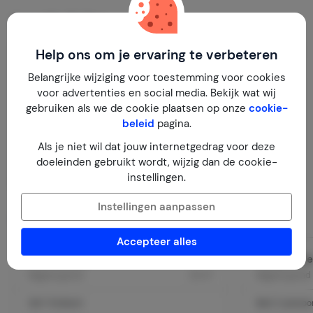
Locatie & tips
Help ons om je ervaring te verbeteren
Belangrijke wijziging voor toestemming voor cookies
voor advertenties en social media. Bekijk wat wij
gebruiken als we de cookie plaatsen op onze
cookie-
Toon kaart
beleid
pagina.
Als je niet wil dat jouw internetgedrag voor deze
doeleinden gebruikt wordt, wijzig dan de cookie-
instellingen.
Instellingen aanpassen
Indeling
Accepteer alles
Woonkamer
Slaapkamer
2
Begane grond
20 m
Begane grond
Zeil / linoleum
Bed: 2-persoo