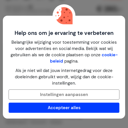
€ 260,-
Nachtprijs v.a.
Per week (7 nachten): € 1.820,-
Help ons om je ervaring te verbeteren
Belangrijke wijziging voor toestemming voor cookies
voor advertenties en social media. Bekijk wat wij
gebruiken als we de cookie plaatsen op onze
cookie-
beleid
pagina.
Als je niet wil dat jouw internetgedrag voor deze
doeleinden gebruikt wordt, wijzig dan de cookie-
instellingen.
Instellingen aanpassen
Accepteer alles
Stijlvol appartement op verdieping
Nederland
Utrecht
Soest