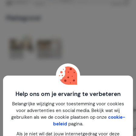
Plattegrond
Indeling
Help ons om je ervaring te verbeteren
Belangrijke wijziging voor toestemming voor cookies
Woonkamer
Slaapkame
voor advertenties en social media. Bekijk wat wij
gebruiken als we de cookie plaatsen op onze
cookie-
Begane grond
1e verdieping
beleid
pagina.
Bed: 1-persoo
Als je niet wil dat jouw internetgedrag voor deze