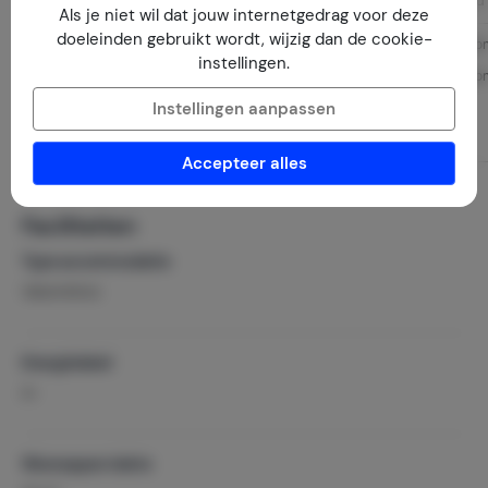
Begane grond
Begane grond
Als je niet wil dat jouw internetgedrag voor deze
doeleinden gebruikt wordt, wijzig dan de cookie-
Eethoek / Eettafel
Bed: 1-persoo
instellingen.
Bed: 1-persoo
Instellingen aanpassen
Accepteer alles
Faciliteiten
Type accommodatie
Vakantiehuis
Energielabel
A+
Woonoppervlakte