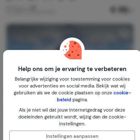
€ 88,-
Nachtprijs v.a.
Per week (7 nachten): € 616,-
Help ons om je ervaring te verbeteren
Belangrijke wijziging voor toestemming voor cookies
voor advertenties en social media. Bekijk wat wij
gebruiken als we de cookie plaatsen op onze
cookie-
beleid
pagina.
Als je niet wil dat jouw internetgedrag voor deze
doeleinden gebruikt wordt, wijzig dan de cookie-
instellingen.
Duinzicht Huisdiervriendelijk
Nederland
Zeeland
Nieuwvliet-Bad
Instellingen aanpassen