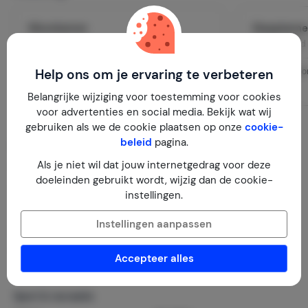
28,- en de reserveringskosten in rekening gebracht.
Wijzigingen kosten €15 en kunnen als annulering gelden.
Woonkamer
Slaapkamer
Begane grond
Begane grond
Help ons om je ervaring te verbeteren
Bed: 2-persoo
Belangrijke wijziging voor toestemming voor cookies
voor advertenties en social media. Bekijk wat wij
gebruiken als we de cookie plaatsen op onze
cookie-
beleid
pagina.
Faciliteiten
Als je niet wil dat jouw internetgedrag voor deze
Type accommodatie
doeleinden gebruikt wordt, wijzig dan de cookie-
Chalet
instellingen.
Instellingen aanpassen
Woonoppervlakte
2
54 m
Accepteer alles
Sport & recreatie