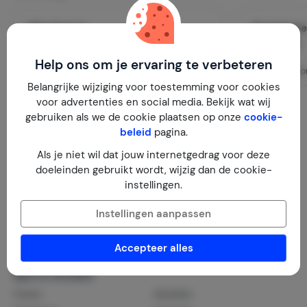
Woonkamer
Slaapkame
Begane grond
1e verdieping
Help ons om je ervaring te verbeteren
Bed: 2-persoo
Belangrijke wijziging voor toestemming voor cookies
voor advertenties en social media. Bekijk wat wij
gebruiken als we de cookie plaatsen op onze
cookie-
Faciliteiten
beleid
pagina.
Type accommodatie
Als je niet wil dat jouw internetgedrag voor deze
Tiny House
doeleinden gebruikt wordt, wijzig dan de cookie-
instellingen.
Woonoppervlakte
Instellingen aanpassen
2
23 m
Accepteer alles
Sport & recreatie
Fietsen
Wandelen