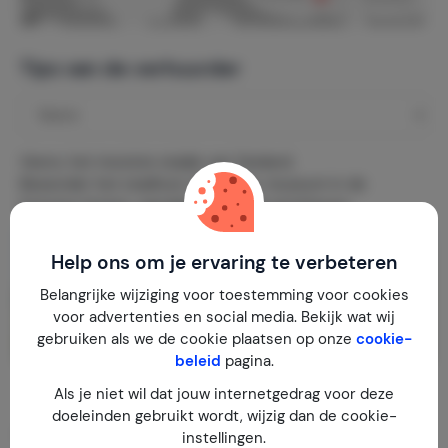
Tips van de verhuurder
Veere, het mooiste stadje van Zeeland.
Bewonder het stadhuis van Veere, museum in de
Schotse Huizen, wandelen langs de jachthaven,
Help ons om je ervaring te verbeteren
Belangrijke wijziging voor toestemming voor cookies
voor advertenties en social media. Bekijk wat wij
gebruiken als we de cookie plaatsen op onze
cookie-
beleid
pagina.
Als je niet wil dat jouw internetgedrag voor deze
doeleinden gebruikt wordt, wijzig dan de cookie-
Plattegrond
instellingen.