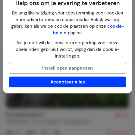
€ 139,-
Nachtprijs v.a.
Help ons om je ervaring te verbeteren
Per week (7 nachten): € 976,-
Belangrijke wijziging voor toestemming voor cookies
voor advertenties en social media. Bekijk wat wij
gebruiken als we de cookie plaatsen op onze
cookie-
beleid
pagina.
Als je niet wil dat jouw internetgedrag voor deze
doeleinden gebruikt wordt, wijzig dan de cookie-
instellingen.
Instellingen aanpassen
Accepteer alles
De Goede Ree 37
9,5
Nederland
Zuid-Holland
Goedereede
2-5
2
1
55
reviews