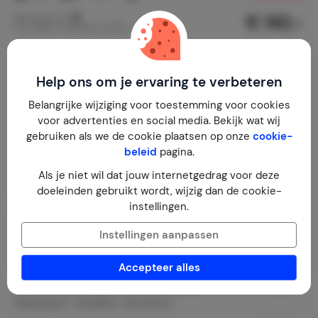
€ 142,-
Nachtprijs v.a.
Per week (7 nachten): € 995,-
Help ons om je ervaring te verbeteren
Belangrijke wijziging voor toestemming voor cookies
voor advertenties en social media. Bekijk wat wij
gebruiken als we de cookie plaatsen op onze
cookie-
beleid
pagina.
Als je niet wil dat jouw internetgedrag voor deze
doeleinden gebruikt wordt, wijzig dan de cookie-
instellingen.
Instellingen aanpassen
Accepteer alles
Recreatiewoning in Zeeland/Blauw
7,6
Nederland
Zeeland
Bruinisse