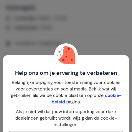
Huisregels
Inchecken:
16:00 - 23:00
Uitchecken:
10:00
Huisdieren toegestaan
Roken niet toegestaan
Help ons om je ervaring te verbeteren
Stiltetijden:
22:00 - 09:00
Belangrijke wijziging voor toestemming voor cookies
voor advertenties en social media. Bekijk wat wij
Feesten en evenementen niet toegestaan
gebruiken als we de cookie plaatsen op onze
cookie-
beleid
pagina.
Kinderen toegestaan
Als je niet wil dat jouw internetgedrag voor deze
doeleinden gebruikt wordt, wijzig dan de cookie-
Bezoek niet toegestaan
instellingen.