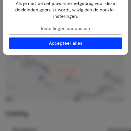
Als je niet wil dat jouw internetgedrag voor deze
Kinderen toegestaan
doeleinden gebruikt wordt, wijzig dan de cookie-
instellingen.
Instellingen aanpassen
Locatie & tips
Accepteer alles
Toon kaart
Indeling
Woonkamer
Slaapkamer