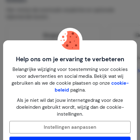
Hier vind je de eventuele verplichte en optionele
bijkomende kosten.
Borgsom
E
€ 100,00
Per verblijf
Help ons om je ervaring te verbeteren
Betalen bij boeking | verplicht
Betale
Belangrijke wijziging voor toestemming voor cookies
Meer informatie
voor advertenties en social media. Bekijk wat wij
gebruiken als we de cookie plaatsen op onze
cookie-
Huisregels
beleid
pagina.
Als je niet wil dat jouw internetgedrag voor deze
doeleinden gebruikt wordt, wijzig dan de cookie-
Huisdieren niet toegestaan
instellingen.
Roken niet toegestaan
Instellingen aanpassen