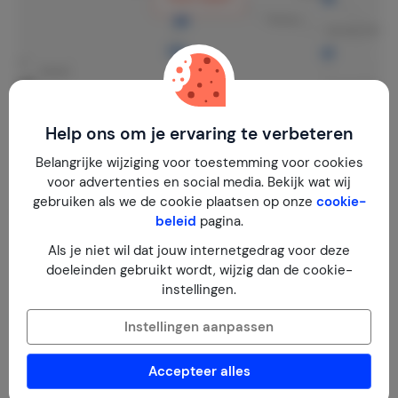
Tips van de verhuurder
Help ons om je ervaring te verbeteren
Belangrijke wijziging voor toestemming voor cookies
voor advertenties en social media. Bekijk wat wij
gebruiken als we de cookie plaatsen op onze
cookie-
Begane grond:
beleid
pagina.
afgesloten hal
Als je niet wil dat jouw internetgedrag voor deze
wc en wasruimte met droger en wasmachine
doeleinden gebruikt wordt, wijzig dan de cookie-
Open keuken, eettafel met hoekbank
instellingen.
Zitkamer met hoekbank
Grote TV aan de muur bevestigd, die alle kanten op kan
Lees meer
Instellingen aanpassen
Houtkachel (speksteen)
1e verdieping:
Accepteer alles
2 ruime slaapkamers (5 bedden)