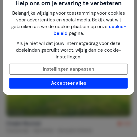
Help ons om je ervaring te verbeteren
€ 91,-
Nachtprijs v.a.
Per week (7 nachten): € 640,-
Belangrijke wijziging voor toestemming voor cookies
voor advertenties en social media. Bekijk wat wij
gebruiken als we de cookie plaatsen op onze
cookie-
beleid
pagina.
Als je niet wil dat jouw internetgedrag voor deze
doeleinden gebruikt wordt, wijzig dan de cookie-
instellingen.
Instellingen aanpassen
Accepteer alles
Chalet Murmel
9,8
Oostenrijk
Karinthië
Grosskirchheim