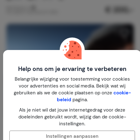
€ 200,-
Nachtprijs v.a.
Per week (7 nachten): € 1.400,-
Help ons om je ervaring te verbeteren
Belangrijke wijziging voor toestemming voor cookies
voor advertenties en social media. Bekijk wat wij
gebruiken als we de cookie plaatsen op onze
cookie-
beleid
pagina.
Als je niet wil dat jouw internetgedrag voor deze
doeleinden gebruikt wordt, wijzig dan de cookie-
instellingen.
Familiehuis Zell am See / Saalbach
8,6
Oostenrijk
Salzburgerland
Maishofen (Zell am See)
Instellingen aanpassen