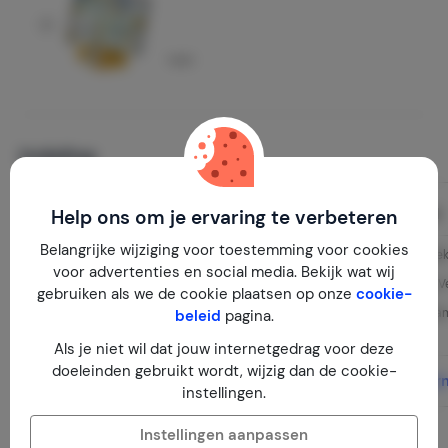
Indeling
Woonkamer
Zwembad
Help ons om je ervaring te verbeteren
1e verdieping
Belangrijke wijziging voor toestemming voor cookies
Soort: Overd
voor advertenties en social media. Bekijk wat wij
Tegels
Verwarming: 
gebruiken als we de cookie plaatsen op onze
cookie-
Eethoek / Eettafel
Privacy: Geza
beleid
pagina.
Eetkamerstoelen
Als je niet wil dat jouw internetgedrag voor deze
doeleinden gebruikt wordt, wijzig dan de cookie-
Meer informatie
Meer infor
instellingen.
Instellingen aanpassen