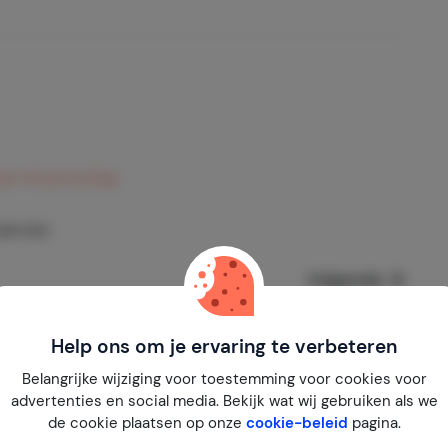
ast minute korting!
alender.
Volgende
september 2026
Help ons om je ervaring te verbeteren
ma
di
wo
do
vr
za
zo
Belangrijke wijziging voor toestemming voor cookies voor
1
2
3
4
5
6
advertenties en social media. Bekijk wat wij gebruiken als we
de cookie plaatsen op onze
cookie-beleid
pagina.
7
8
9
10
11
12
13