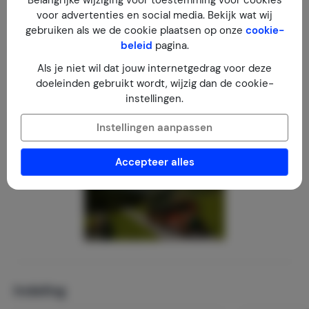
voor advertenties en social media. Bekijk wat wij
gebruiken als we de cookie plaatsen op onze
cookie-
beleid
pagina.
Tips van de verhuurder
Als je niet wil dat jouw internetgedrag voor deze
doeleinden gebruikt wordt, wijzig dan de cookie-
instellingen.
Gratis treinrit (met Lungaucard) met de Tschu
Instellingen aanpassen
Tschubahn door het Pöllatal.
Accepteer alles
Indeling