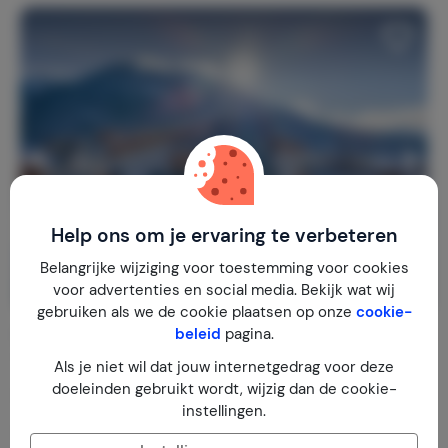
Help ons om je ervaring te verbeteren
Belangrijke wijziging voor toestemming voor cookies
voor advertenties en social media. Bekijk wat wij
gebruiken als we de cookie plaatsen op onze
cookie-
ResidenzBrixental Top 7
beleid
pagina.
8,0
Oostenrijk
Tirol
Brixen im Thale
Als je niet wil dat jouw internetgedrag voor deze
doeleinden gebruikt wordt, wijzig dan de cookie-
2-8
2
2
1
review
instellingen.
€ 193,-
Nachtprijs v.a.
Per week (7 nachten): € 1.351,-