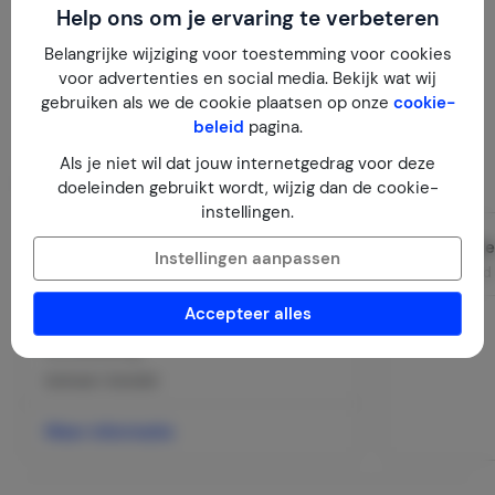
Help ons om je ervaring te verbeteren
Belangrijke wijziging voor toestemming voor cookies
voor advertenties en social media. Bekijk wat wij
gebruiken als we de cookie plaatsen op onze
cookie-
beleid
pagina.
Als je niet wil dat jouw internetgedrag voor deze
Indeling
doeleinden gebruikt wordt, wijzig dan de cookie-
instellingen.
Woonkamer
Slaapkame
Instellingen aanpassen
Begane grond
Begane grond
Accepteer alles
Tegels
Airconditioning
Eethoek / Eettafel
Meer informatie