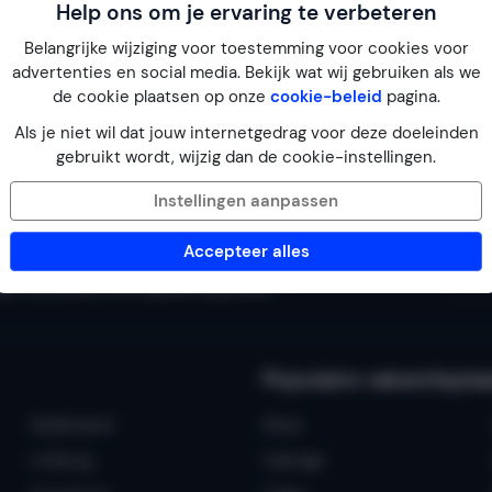
Help ons om je ervaring te verbeteren
Belangrijke wijziging voor toestemming voor cookies voor
advertenties en social media. Bekijk wat wij gebruiken als we
de cookie plaatsen op onze
cookie-beleid
pagina.
Als je niet wil dat jouw internetgedrag voor deze doeleinden
4.7 op Trustpilot
gebruikt wordt, wijzig dan de cookie-instellingen.
Instellingen aanpassen
Accepteer alles
 Schrijf je in en laat je inspireren.
Populaire vakantiepla
Gelderland
Altea
Limburg
Calonge