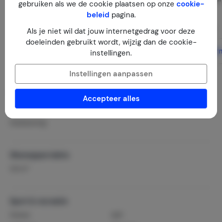
gebruiken als we de cookie plaatsen op onze
cookie-
beleid
pagina.
Airconditioning
Tegels
Bank 3 zits (1)
Dekbedden
Als je niet wil dat jouw internetgedrag voor deze
doeleinden gebruikt wordt, wijzig dan de cookie-
Meer informatie
Meer infor
instellingen.
Instellingen aanpassen
Faciliteiten
Accepteer alles
Type accommodatie
Stadswoning
Woonoppervlakte
2
120 m
Sport & recreatie
Fietsen
Golf