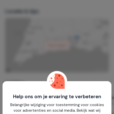
Locatie & tips
Toon kaart
Indeling
Help ons om je ervaring te verbeteren
Woonkamer
Slaapkamer
2
1e verdieping
15 m
Begane grond
Belangrijke wijziging voor toestemming voor cookies
voor advertenties en social media. Bekijk wat wij
Tegels
Bed: Twijfelaar