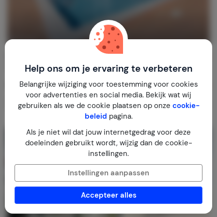
Casa Sol e Lua
10
Portugal
Help ons om je ervaring te verbeteren
Algarve
Alvor
Belangrijke wijziging voor toestemming voor cookies
1-4
1
1
1
review
voor advertenties en social media. Bekijk wat wij
€ 55,-
Nachtprijs v.a.
gebruiken als we de cookie plaatsen op onze
cookie-
Per week (7 nachten): € 385,-
beleid
pagina.
Als je niet wil dat jouw internetgedrag voor deze
doeleinden gebruikt wordt, wijzig dan de cookie-
instellingen.
Instellingen aanpassen
Accepteer alles