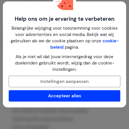
• praia da Falesia 10 km
• praia de Olhos de Agua 18 km
• praia de Santa Eulalia 12 km
Help ons om je ervaring te verbeteren
Belangrijke wijziging voor toestemming voor cookies
voor advertenties en social media. Bekijk wat wij
gebruiken als we de cookie plaatsen op onze
cookie-
beleid
pagina.
Als je niet wil dat jouw internetgedrag voor deze
doeleinden gebruikt wordt, wijzig dan de cookie-
instellingen.
Instellingen aanpassen
Indeling
Accepteer alles
Zwembad
Soort: Openlucht zwembad / Inbouw zwembad
Verwarming: Niet verwarmd zwembad
Privacy: Privézwembad