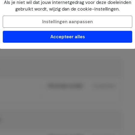
Als je niet wil dat jouw internetgedrag voor deze doeleinden
tafel en wasmachine. studio living - keuken - 42" LCD
gebruikt wordt, wijzig dan de cookie-instellingen.
Instellingen aanpassen
Accepteer alles
-
Minimaal verblijf
6 nachten
-