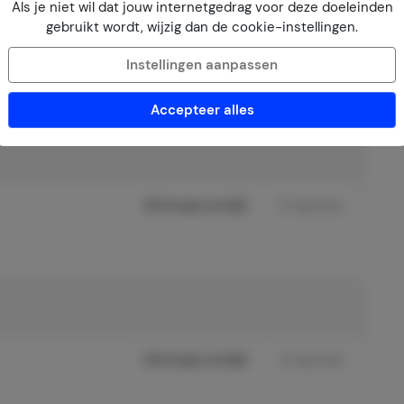
Als je niet wil dat jouw internetgedrag voor deze doeleinden
gebruikt wordt, wijzig dan de cookie-instellingen.
Instellingen aanpassen
Accepteer alles
-
Minimaal verblijf
5 nachten
-
-
Minimaal verblijf
4 nachten
-