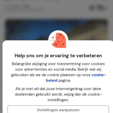
€ 79,-
Nachtprijs v.a.
Per week (7 nachten): € 550,-
Help ons om je ervaring te verbeteren
Belangrijke wijziging voor toestemming voor cookies
voor advertenties en social media. Bekijk wat wij
gebruiken als we de cookie plaatsen op onze
cookie-
beleid
pagina.
Als je niet wil dat jouw internetgedrag voor deze
doeleinden gebruikt wordt, wijzig dan de cookie-
instellingen.
Quinta Estira
9,3
Portugal
Algarve
Estiramantens
Instellingen aanpassen