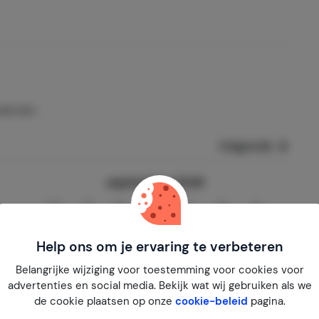
alender.
Volgende
september 2026
ma
di
wo
do
vr
za
zo
1
2
3
4
5
6
Help ons om je ervaring te verbeteren
7
8
9
10
11
12
13
Belangrijke wijziging voor toestemming voor cookies voor
advertenties en social media. Bekijk wat wij gebruiken als we
14
15
16
17
18
19
20
de cookie plaatsen op onze
cookie-beleid
pagina.