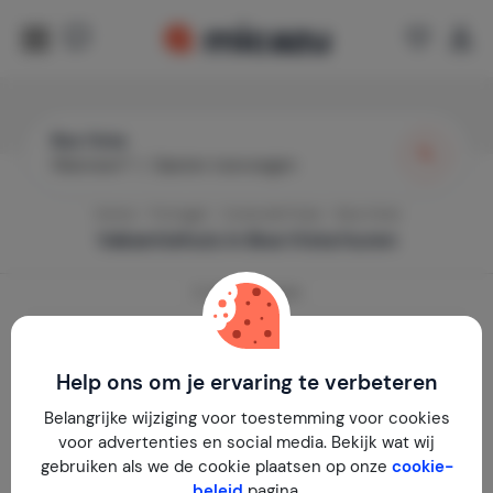
Boa Vista
Wanneer?
|
Gasten toevoegen
Home
Portugal
Costa de Prata
Boa Vista
Vakantiehuis in
Boa Vista
huren
0
vakantiehuizen
Toon prijzen per week
Help ons om je ervaring te verbeteren
Belangrijke wijziging voor toestemming voor cookies
voor advertenties en social media. Bekijk wat wij
gebruiken als we de cookie plaatsen op onze
cookie-
Geen vakantiehuizen gevonden
beleid
pagina.