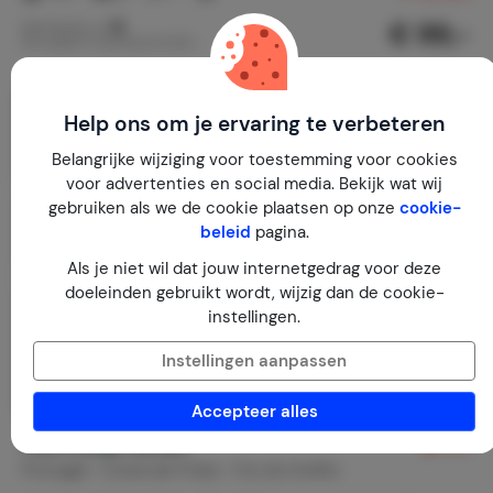
€ 99,-
Nachtprijs v.a.
Per week (7 nachten): € 691,-
Last minute
Help ons om je ervaring te verbeteren
Belangrijke wijziging voor toestemming voor cookies
voor advertenties en social media. Bekijk wat wij
gebruiken als we de cookie plaatsen op onze
cookie-
beleid
pagina.
Als je niet wil dat jouw internetgedrag voor deze
doeleinden gebruikt wordt, wijzig dan de cookie-
instellingen.
Instellingen aanpassen
Accepteer alles
Villa Orange Garden
9,4
Portugal
Costa de Prata
Foz do Arelho