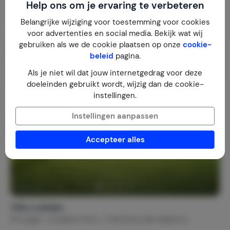
Help ons om je ervaring te verbeteren
€ 314,-
Nachtprijs v.a.
Per week (7 nachten): € 2.195,-
Belangrijke wijziging voor toestemming voor cookies
voor advertenties en social media. Bekijk wat wij
gebruiken als we de cookie plaatsen op onze
cookie-
beleid
pagina.
Als je niet wil dat jouw internetgedrag voor deze
doeleinden gebruikt wordt, wijzig dan de cookie-
instellingen.
Instellingen aanpassen
Accepteer alles
Villa Lusiadas
Portugal
Lissabon Kust
Charneca da Caparica