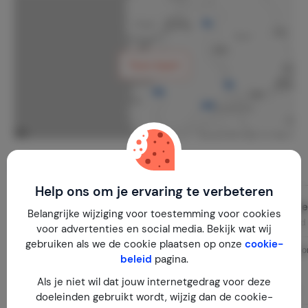
Toon kaart
Indeling
Help ons om je ervaring te verbeteren
Woonkamer
Slaapkamer
Belangrijke wijziging voor toestemming voor cookies
Begane grond
Begane grond
voor advertenties en social media. Bekijk wat wij
gebruiken als we de cookie plaatsen op onze
cookie-
Parket
Bed: 2-persoo
beleid
pagina.
Airconditioning
Parket
Als je niet wil dat jouw internetgedrag voor deze
Eethoek / Eettafel
Dekbedden
doeleinden gebruikt wordt, wijzig dan de cookie-