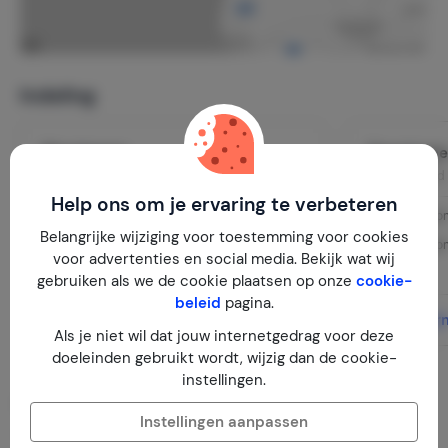
Indeling
Woonkamer
Slaapkamer
Begane grond
Begane grond
Help ons om je ervaring te verbeteren
Tegels
Bed: 1-persoo
Belangrijke wijziging voor toestemming voor cookies
Eethoek / Eettafel
Bed: 1-persoo
voor advertenties en social media. Bekijk wat wij
Eetkamerstoelen
Parket
gebruiken als we de cookie plaatsen op onze
cookie-
beleid
pagina.
Meer informatie
Meer infor
Als je niet wil dat jouw internetgedrag voor deze
doeleinden gebruikt wordt, wijzig dan de cookie-
instellingen.
Faciliteiten
Instellingen aanpassen
Type accommodatie