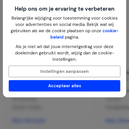
Help ons om je ervaring te verbeteren
Toon kaart
Belangrijke wijziging voor toestemming voor cookies
voor advertenties en social media. Bekijk wat wij
gebruiken als we de cookie plaatsen op onze
cookie-
beleid
pagina.
Als je niet wil dat jouw internetgedrag voor deze
doeleinden gebruikt wordt, wijzig dan de cookie-
Indeling
instellingen.
Instellingen aanpassen
Woonkamer
Slaapkamer
Begane grond
Begane grond
Accepteer alles
Laminaat
Bed: 2-persoo
Airconditioning
Laminaat
Eethoek / Eettafel
Kledingkast(e
Meer informatie
Meer infor