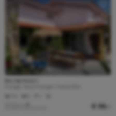
Bico das flores 2
Portugal
Noord-Portugal
Praia De Mira
1-4
2
1
€ 99,-
Nachtprijs v.a.
Per week (7 nachten): € 693,-