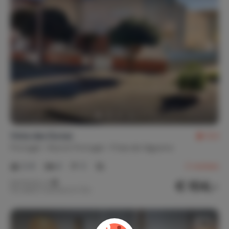
Vista das Dunas
9,4
Portugal
Noord-Portugal
Praia da Vagueira
2-8
4
3
2
reviews
€ 104,-
Nachtprijs v.a.
Per week (7 nachten): € 725,-