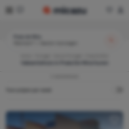
Praia de Mira
Wanneer?
|
Gasten toevoegen
Home
Portugal
Noord-Portugal
Praia De Mira
Vakantiehuis in
Praia De Mira
huren
3
vakantiehuizen
Toon prijzen per week