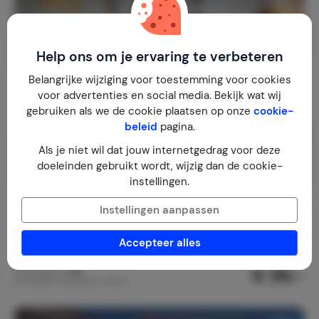
Help ons om je ervaring te verbeteren
Belangrijke wijziging voor toestemming voor cookies
voor advertenties en social media. Bekijk wat wij
gebruiken als we de cookie plaatsen op onze
cookie-
beleid
pagina.
Als je niet wil dat jouw internetgedrag voor deze
doeleinden gebruikt wordt, wijzig dan de cookie-
instellingen.
Bico das flores 1
8,6
Instellingen aanpassen
Portugal
Noord-Portugal
Praia De Mira
Accepteer alles
1-4
2
1
3
reviews
€ 99,-
Nachtprijs v.a.
Per week (7 nachten): € 693,-