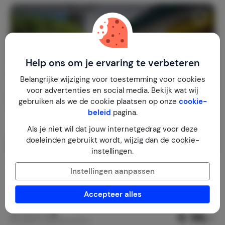
Help ons om je ervaring te verbeteren
Belangrijke wijziging voor toestemming voor cookies
voor advertenties en social media. Bekijk wat wij
gebruiken als we de cookie plaatsen op onze
cookie-
beleid
pagina.
Als je niet wil dat jouw internetgedrag voor deze
doeleinden gebruikt wordt, wijzig dan de cookie-
instellingen.
Quinta Flores-appartement Oleander
Instellingen aanpassen
Portugal
Santarém
Ferreira do Zêzere
Accepteer alles
1-4
2
1
€ 96,-
Nachtprijs v.a.
Per week (7 nachten): € 672,-