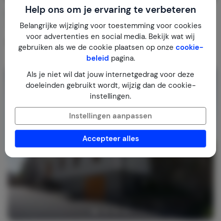
Help ons om je ervaring te verbeteren
Laykaflat
Slovenië
Karst
Rakek
Belangrijke wijziging voor toestemming voor cookies
voor advertenties en social media. Bekijk wat wij
1-5
2
2
gebruiken als we de cookie plaatsen op onze
cookie-
beleid
pagina.
Als je niet wil dat jouw internetgedrag voor deze
doeleinden gebruikt wordt, wijzig dan de cookie-
instellingen.
Instellingen aanpassen
Accepteer alles