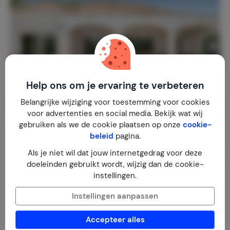
Help ons om je ervaring te verbeteren
Belangrijke wijziging voor toestemming voor cookies
voor advertenties en social media. Bekijk wat wij
gebruiken als we de cookie plaatsen op onze
cookie-
Acros Golf Villa
beleid
pagina.
9,2
Spanje
Andalusië
Arcos de la Frontera
Als je niet wil dat jouw internetgedrag voor deze
doeleinden gebruikt wordt, wijzig dan de cookie-
2-8
4
4
1
review
instellingen.
€ 250,-
Nachtprijs v.a.
Per week (7 nachten): € 1.750,-
Instellingen aanpassen
Accepteer alles