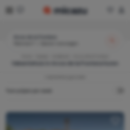
Arcos de la Frontera
Wanneer?
|
Gasten toevoegen
Home
Spanje
Andalusië
Arcos de la Frontera
Vakantiehuis in
Arcos de la Frontera
huren
1
vakantiehuis gevonden
Toon prijzen per week