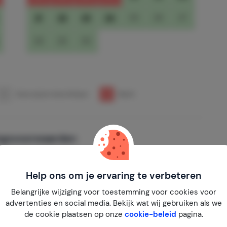
21
22
23
24
25
26
27
28
29
30
1
Geen prijzen beschikbaar
1
Bezet
ringsvoorwaarden
Help ons om je ervaring te verbeteren
s annuleren. Als de gast binnen 14 dagen voor aankomst
Belangrijke wijziging voor toestemming voor cookies voor
g in rekening gebracht.
advertenties en social media. Bekijk wat wij gebruiken als we
de cookie plaatsen op onze
cookie-beleid
pagina.