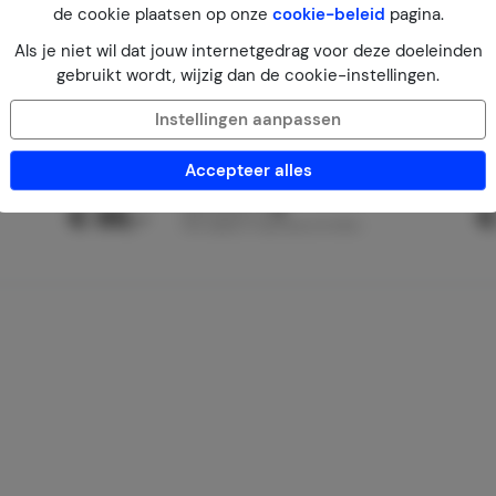
de cookie plaatsen op onze
cookie-beleid
pagina.
Als je niet wil dat jouw internetgedrag voor deze doeleinden
gebruikt wordt, wijzig dan de cookie-instellingen.
9,4
Casitas la Cueva: La Estrella
Instellingen aanpassen
uñécar
Spanje
Andalusië
Guájar Faragüit
Accepteer alles
8
reviews
1-5
2
1
€ 89,-
€
Nachtprijs v.a.
Per week (7 nachten): € 659,-