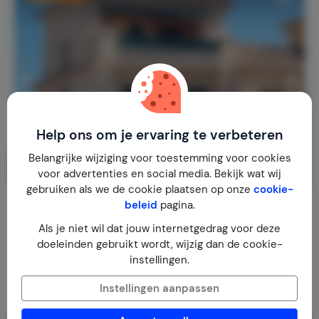
Help ons om je ervaring te verbeteren
Belangrijke wijziging voor toestemming voor cookies
voor advertenties en social media. Bekijk wat wij
gebruiken als we de cookie plaatsen op onze
cookie-
Casa Guadiana
beleid
pagina.
9,3
Spanje
Andalusië
Ayamonte
Als je niet wil dat jouw internetgedrag voor deze
doeleinden gebruikt wordt, wijzig dan de cookie-
2-6
3
3
7
reviews
instellingen.
€ 56,-
Nachtprijs v.a.
Per week (7 nachten): € 395,-
Instellingen aanpassen