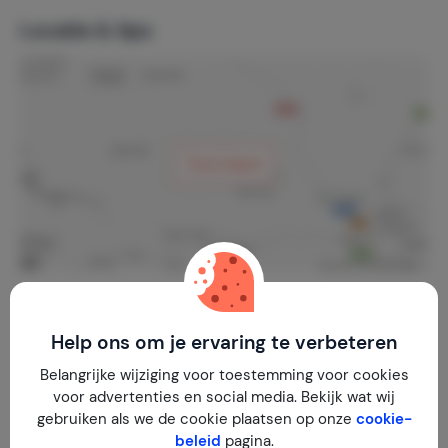
Locatie & tips
Toon kaart
Tips van de verhuurder
Help ons om je ervaring te verbeteren
Belangrijke wijziging voor toestemming voor cookies
voor advertenties en social media. Bekijk wat wij
In 2015 is Montefrio door National Geographic verkozen
gebruiken als we de cookie plaatsen op onze
cookie-
in de top 10 van de wereld mooiste dorpsaanzichten.
beleid
pagina.