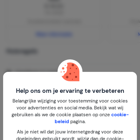
€ 35,00
Per verblijf
Ter plaatse betalen | optioneel
Ter pl
Meer informatie
Huisregels
Huisdieren in overleg
Roken niet toegestaan
Help ons om je ervaring te verbeteren
Belangrijke wijziging voor toestemming voor cookies
voor advertenties en social media. Bekijk wat wij
Locatie & tips
gebruiken als we de cookie plaatsen op onze
cookie-
beleid
pagina.
Als je niet wil dat jouw internetgedrag voor deze
doeleinden gebruikt wordt, wijzig dan de cookie-