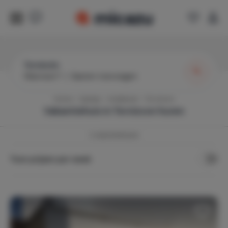
Torvizcón
Wanneer?
|
Gasten toevoegen
Home
Spanje
Andalusië
Torvizcon
Vakantiehuis in
Torvizcon
huren
2
vakantiehuizen
Toon prijzen per week