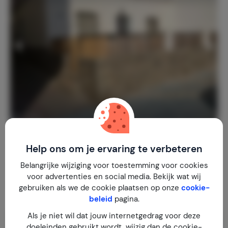
CasaPlaya
9,4
Spanje
Andalusië
La Rábita
Help ons om je ervaring te verbeteren
Belangrijke wijziging voor toestemming voor cookies
1-4
2
1
2
reviews
voor advertenties en social media. Bekijk wat wij
€ 75,-
Nachtprijs v.a.
gebruiken als we de cookie plaatsen op onze
cookie-
Per week (7 nachten): € 525,-
beleid
pagina.
Als je niet wil dat jouw internetgedrag voor deze
doeleinden gebruikt wordt, wijzig dan de cookie-