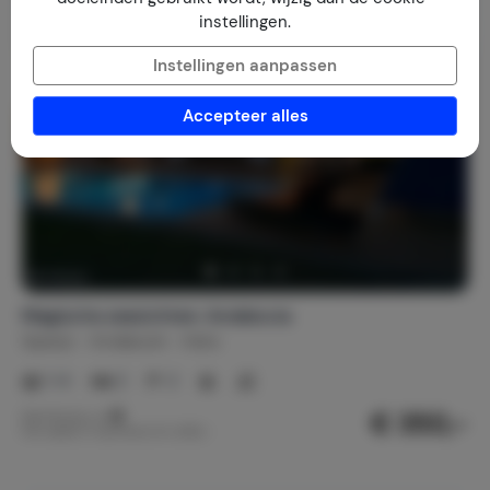
instellingen.
Instellingen aanpassen
Accepteer alles
Magische zeezichten: Andalucia
Spanje
Andalusië
Adra
1-4
2
2
€ 350,-
Nachtprijs v.a.
Per week (7 nachten): € 2.450,-