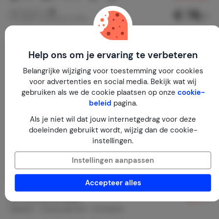
€ 78,-
Nachtprijs v.a.
Per week (7 nachten): € 545,-
Last minute
Help ons om je ervaring te verbeteren
Belangrijke wijziging voor toestemming voor cookies
voor advertenties en social media. Bekijk wat wij
gebruiken als we de cookie plaatsen op onze
cookie-
beleid
pagina.
Als je niet wil dat jouw internetgedrag voor deze
doeleinden gebruikt wordt, wijzig dan de cookie-
instellingen.
Instellingen aanpassen
Accepteer alles
La Perla Escondida
9,7
Spanje
Costa del Sol
Comares