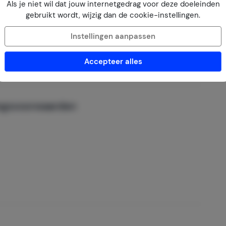
Als je niet wil dat jouw internetgedrag voor deze doeleinden
28
29
30
gebruikt wordt, wijzig dan de cookie-instellingen.
Instellingen aanpassen
Accepteer alles
1
Geen prijzen beschikbaar
1
Bezet
ringsvoorwaarden
verblijfsduur van 10 dagen.